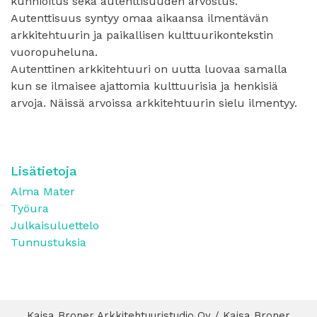
kunnioitus sekä autenttisuuden arvostus.
Autenttisuus syntyy omaa aikaansa ilmentävän
arkkitehtuurin ja paikallisen kulttuurikontekstin
vuoropuheluna.
Autenttinen arkkitehtuuri on uutta luovaa samalla
kun se ilmaisee ajattomia kulttuurisia ja henkisiä
arvoja. Näissä arvoissa arkkitehtuurin sielu ilmentyy.
Lisätietoja
Alma Mater
Työura
Julkaisuluettelo
Tunnustuksia
Kaisa Broner Arkkitehtuuristudio Oy / Kaisa Broner