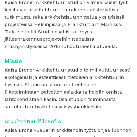
Kaisa Broner Arkkitehtuuristudion viimeaikaiset työt
käsittävät arkkitehtuuri- ja rakennushistoriallista
tutkimusta sekä arkkitehtisuunnittelua yksityisissä
projekteissa Helsingissä ja Frankfurt am Mainissa.
Tällä hetkellä Studio osallistuu myös
jälleenrakennusprojekteihin Nepalissa
maanjäristyksessä 2015 tuhoutuneella alueella.
Missio
Kaisa Broner Arkkitehtuuristudio toimii kulttuurisesti,
ekologisesti ja esteettisesti tietoisen arkkitehtuurin
hyväksi. Studio on sitoutunut eettiseen
liiketoimintaan palvellen asiakkaita heidän omista
lähtökohdistaan käsin. Osa studion toiminnasta
suuntautuu hyväntekeväisyyshankkeisiin.
Arkkitehtuurifilosofia
Kaisa Broner-Bauerin arkkitehdin työtä ohjaa luonnon